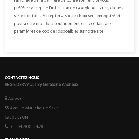
l'affichage de la bannière de consentement. Si vous
préférez accepter l’utilisation de Google Analytics, cliquez
sur le bouton « Accepter ». Votre choix sera enregistré et
pourra être modifié à tout moment en accédant aux
paramètres de cookies disponibles sur notre site.
CONTACTEZ NOUS
REGIE DERVAULT By Géraldine Andrieux
Adresse :
55 Avenue Maréchal de Saxe
69003
LYON
Tél :
04.78.02.04.78