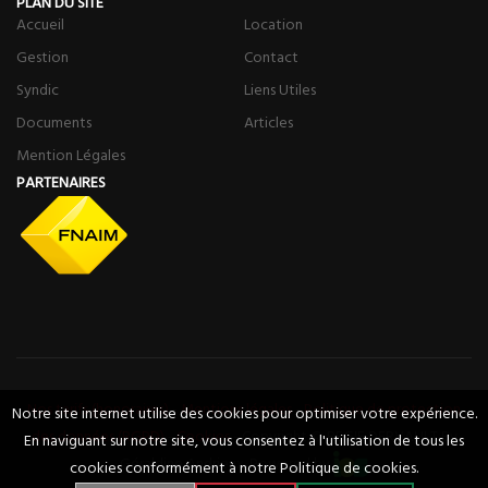
PLAN DU SITE
Accueil
Location
Gestion
Contact
Syndic
Liens Utiles
Documents
Articles
Mention Légales
PARTENAIRES
Nos tarifs (honoraires)
-
Mentions légales
-
Politique de protection
Notre site internet utilise des cookies pour optimiser votre expérience.
des données (RGPD)
-
Cookies
- Copyright © REGIE DERVAULT By
En naviguant sur notre site, vous consentez à l'utilisation de tous les
Géraldine Andrieux. Powered by
cookies conformément à notre Politique de cookies.